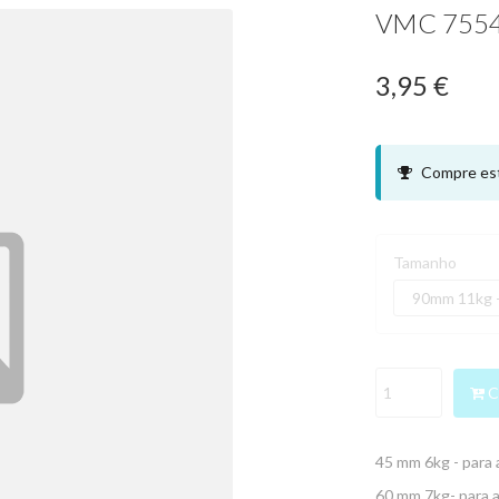
VMC 7554
3,95 €
Compre est
Tamanho
C
45 mm 6kg - para 
60 mm 7kg- para 