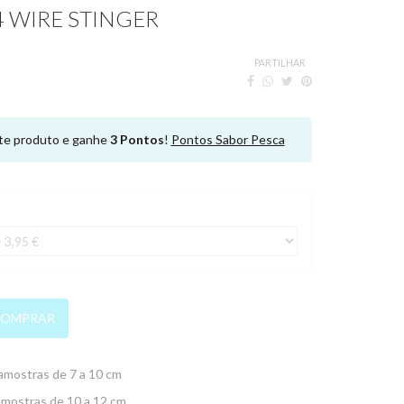
 WIRE STINGER
PARTILHAR
e produto e ganhe
3
Pontos
!
Pontos Sabor Pesca
OMPRAR
amostras de 7 a 10 cm
amostras de 10 a 12 cm