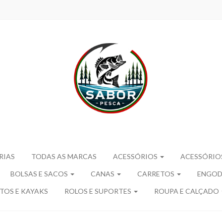
RIAS
TODAS AS MARCAS
ACESSÓRIOS
ACESSÓRIO
BOLSAS E SACOS
CANAS
CARRETOS
ENGODO
TOS E KAYAKS
ROLOS E SUPORTES
ROUPA E CALÇADO