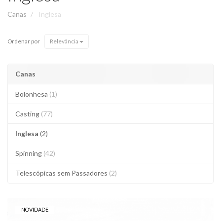
Canas
Inglesa
Ordenar por
Relevância
Canas
Bolonhesa
(1)
Casting
(77)
Inglesa
(2)
Spinning
(42)
Telescópicas sem Passadores
(2)
NOVIDADE